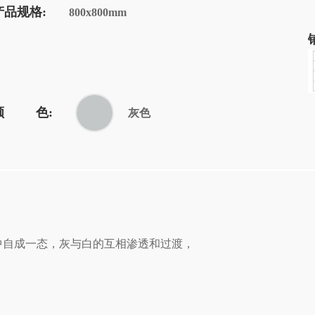
产品规格:
800x800mm
颜 色:
灰色
成一态，灰与白的互相渗透和过渡，