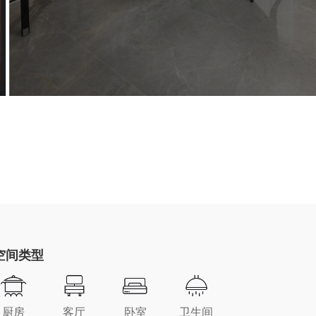
空间类型
厨房
客厅
卧室
卫生间