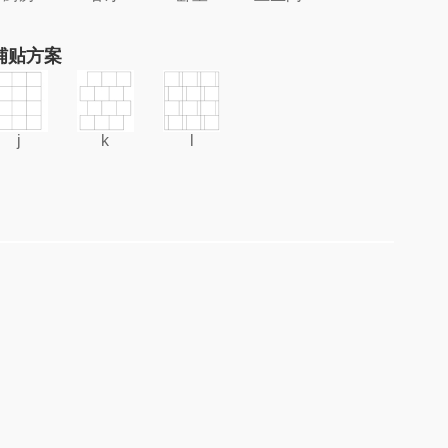
铺贴方案
j
k
l