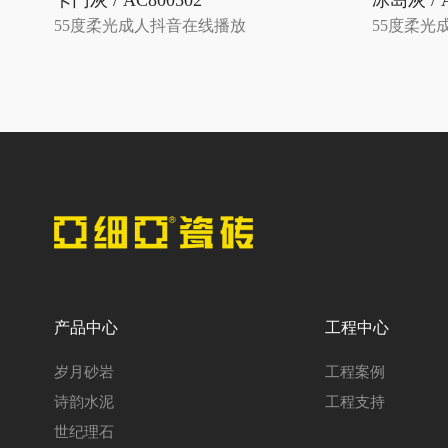
卡门灰 / AC800502
冰岛灰 / A
55度柔光成人抖音在线播放
55度柔光
产品中心
工程中心
岁月砂岩
工程案例
诗韵水泥
工程支持
世纪理石