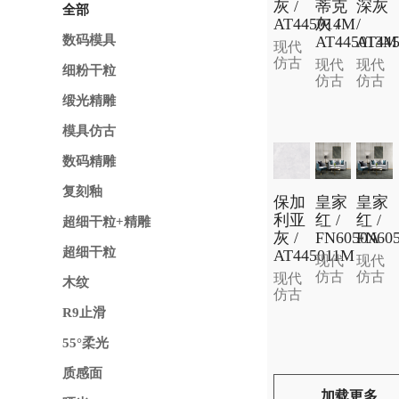
灰 /
蒂克
深灰
全部
AT445014M
灰 /
/
AT445013M
AT44
数码模具
现代
仿古
现代
现代
细粉干粒
仿古
仿古
缎光精雕
模具仿古
数码精雕
复刻釉
保加
皇家
皇家
利亚
红 /
红 /
超细干粒+精雕
灰 /
FN6050A
FN60
超细干粒
AT445011M
现代
现代
仿古
仿古
现代
木纹
仿古
R9止滑
55°柔光
质感面
加载更多