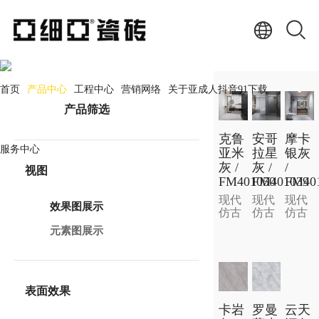
产品中心
PRODUCT CENTER
首页
产品中心
工程中心
营销网络
关于亚成人抖音91下载
产品筛选
克鲁
安哥
摩卡
服务中心
亚米
拉星
银灰
灰 /
灰 /
/
视图
FM401050
FM401039
FM40
现代
现代
现代
效果图展示
仿古
仿古
仿古
元素图展示
表面效果
卡岩
罗曼
云天