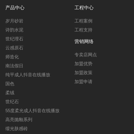
产品中心
工程中心
岁月砂岩
工程案例
诗韵水泥
工程支持
世纪理石
营销网络
云感原石
专卖店网点
师造化
加盟优势
南法假日
加盟政策
纯平成人抖音在线播放
加盟申请
国色
柔绒
世纪石
55度柔光成人抖音在线播放
高亮抛釉系列
缎光肤感砖