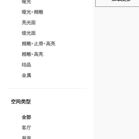
哑光
哑光+精雕
亮光面
缎光面
精雕+止滑+高亮
精雕+高亮
结晶
金属
空间类型
全部
客厅
厨房