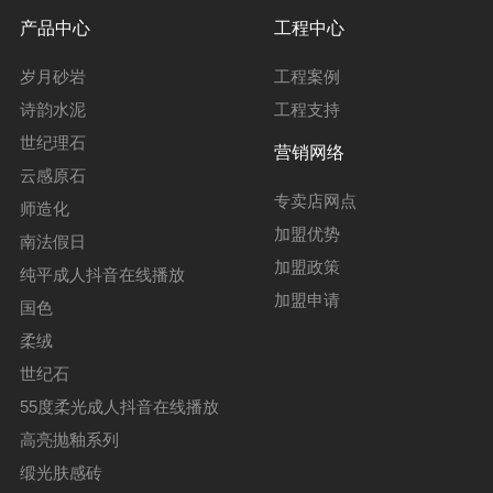
产品中心
工程中心
岁月砂岩
工程案例
诗韵水泥
工程支持
世纪理石
营销网络
云感原石
专卖店网点
师造化
加盟优势
南法假日
加盟政策
纯平成人抖音在线播放
加盟申请
国色
柔绒
世纪石
55度柔光成人抖音在线播放
高亮抛釉系列
缎光肤感砖