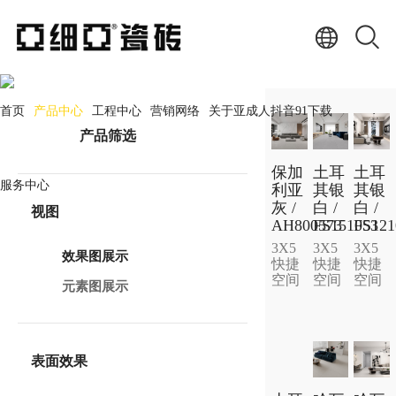
产品中心
PRODUCT CENTER
首页
产品中心
工程中心
营销网络
关于亚成人抖音91下载
产品筛选
保加
土耳
土耳
服务中心
利亚
其银
其银
灰 /
白 /
白 /
视图
AH800573
FS151053
FS121
3X5
3X5
3X5
效果图展示
快捷
快捷
快捷
空间
空间
空间
元素图展示
表面效果