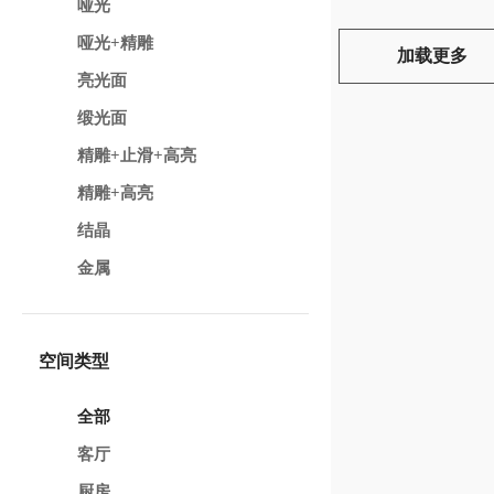
哑光
哑光+精雕
加载更多
亮光面
缎光面
精雕+止滑+高亮
精雕+高亮
结晶
金属
空间类型
全部
客厅
厨房