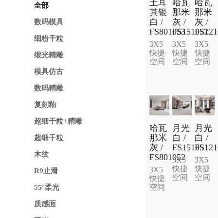
土耳
哈瓦
哈瓦
全部
其银
那米
那米
白 /
灰 /
灰 /
数码模具
FS801053
FS151052
FS121
细粉干粒
3X5
3X5
3X5
快捷
快捷
快捷
缎光精雕
空间
空间
空间
模具仿古
数码精雕
复刻釉
超细干粒+精雕
哈瓦
月光
月光
那米
白 /
白 /
超细干粒
灰 /
FS151051
FS121
木纹
FS801052
3X5
3X5
快捷
快捷
3X5
R9止滑
空间
空间
快捷
空间
55°柔光
质感面