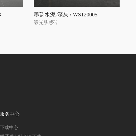
3
墨韵水泥-深灰 / WS120005
缎光肤感砖
服务中心
下载中心