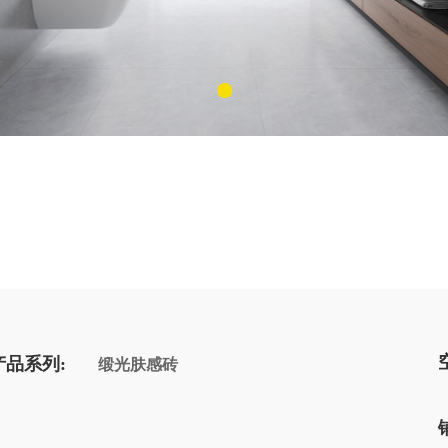
产品系列:
缎光肤感砖