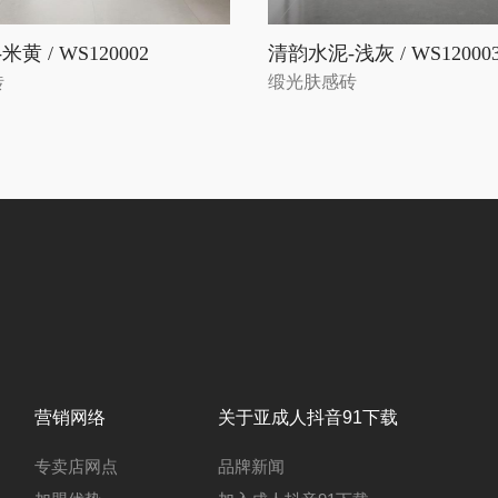
黄 / WS120002
清韵水泥-浅灰 / WS12000
砖
缎光肤感砖
营销网络
关于亚成人抖音91下载
专卖店网点
品牌新闻