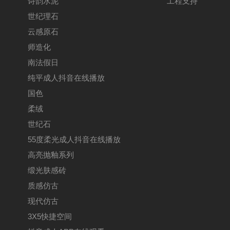
诗韵水泥
工程支持
世纪理石
云感原石
师造化
南法假日
纯平成人抖音在线播放
国色
柔绒
世纪石
55度柔光成人抖音在线播放
高亮抛釉系列
缎光肤感砖
质感仿古
现代仿古
3X5快捷空间