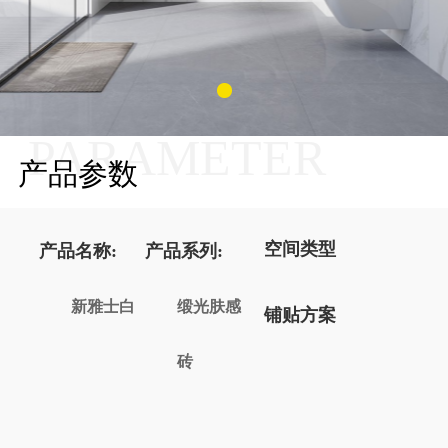
PARAMETER
产品参数
空间类型
产品名称:
产品系列:
新雅士白
缎光肤感
铺贴方案
砖