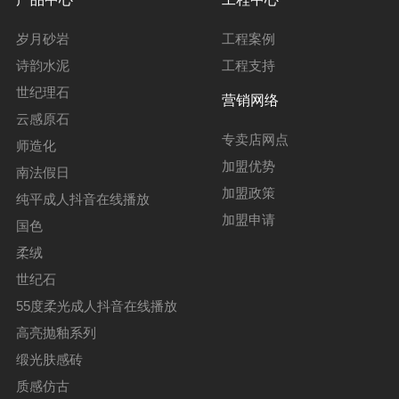
岁月砂岩
工程案例
诗韵水泥
工程支持
世纪理石
营销网络
云感原石
专卖店网点
师造化
加盟优势
南法假日
加盟政策
纯平成人抖音在线播放
加盟申请
国色
柔绒
世纪石
55度柔光成人抖音在线播放
高亮抛釉系列
缎光肤感砖
质感仿古