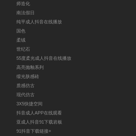
师造化
南法假日
纯平成人抖音在线播放
国色
柔绒
世纪石
55度柔光成人抖音在线播放
高亮抛釉系列
缎光肤感砖
质感仿古
现代仿古
3X5快捷空间
抖音成人APP在线观看
亚成人抖音91下载岩板
91抖音下载链接+