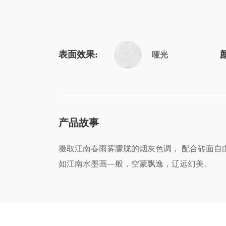
表面效果:
哑光
产品故事
擞取江南春雨雾朦胧的烟灰色调， 配合砖面自由
如江南水墨画—般，空蒙飘逸，辽远幻美。