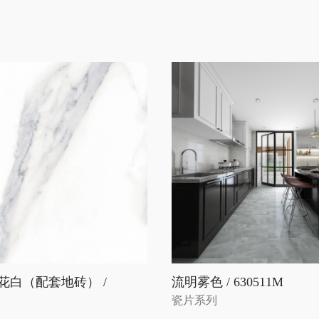
花白（配套地砖） /
流明雾色 / 630511M
瓷片系列