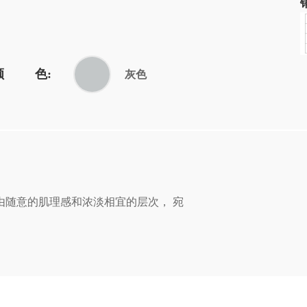
颜 色:
灰色
随意的肌理感和浓淡相宜的层次， 宛