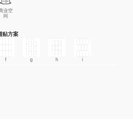
商业空
间
铺贴方案
f
g
h
i