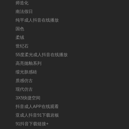
师造化
南法假日
纯平成人抖音在线播放
国色
柔绒
世纪石
55度柔光成人抖音在线播放
高亮抛釉系列
缎光肤感砖
质感仿古
现代仿古
3X5快捷空间
抖音成人APP在线观看
亚成人抖音91下载岩板
91抖音下载链接+