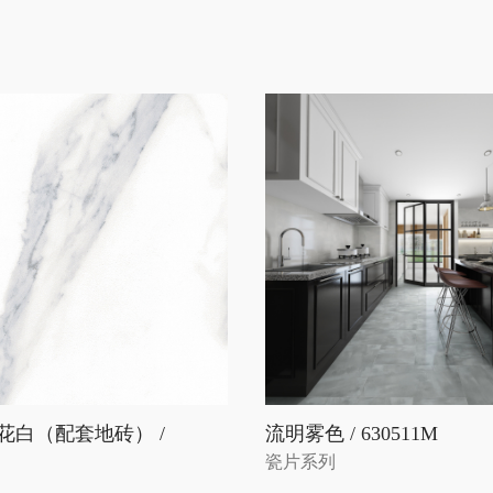
花白（配套地砖） /
流明雾色 / 630511M
瓷片系列