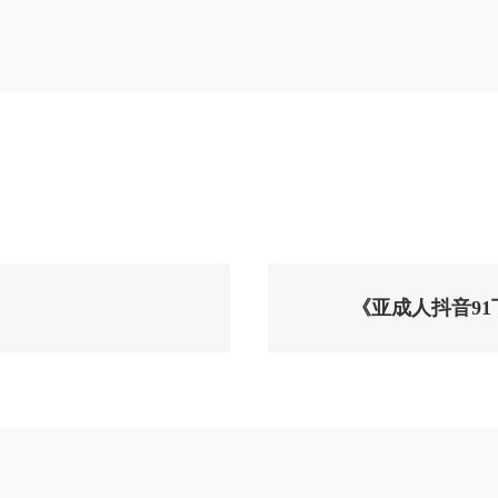
《亚成人抖音9