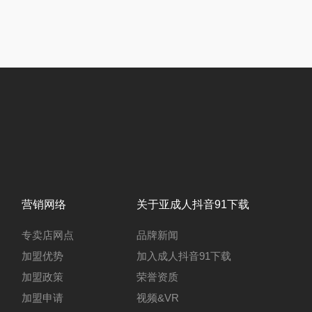
营销网络
关于亚成人抖音91下载
专卖店网点
品牌新闻
加盟优势
加入成人抖音91下载
加盟政策
荣誉资质
加盟申请
视频&VR