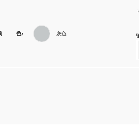
颜 色:
灰色