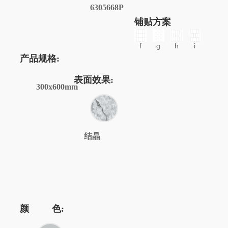
6305668P
铺贴方案
f
g
h
i
产品规格:
表面效果:
300x600mm
结晶
颜 色: