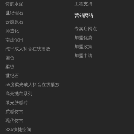
诗韵水泥
工程支持
世纪理石
营销网络
云感原石
专卖店网点
师造化
加盟优势
南法假日
加盟政策
纯平成人抖音在线播放
加盟申请
国色
柔绒
世纪石
55度柔光成人抖音在线播放
高亮抛釉系列
缎光肤感砖
质感仿古
现代仿古
3X5快捷空间