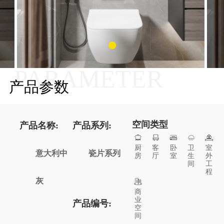
PARAMETER
产品参数
空间类型
产品名称:
产品系列:
厨
客
卧
卫
室
意大利中
瓷片系列
房
厅
室
生
外
间
工
程
灰
商
业
产品编号:
空
间