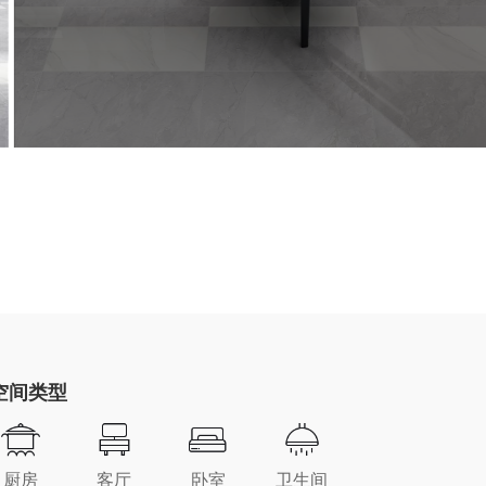
空间类型
厨房
客厅
卧室
卫生间