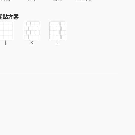
铺贴方案
j
k
l