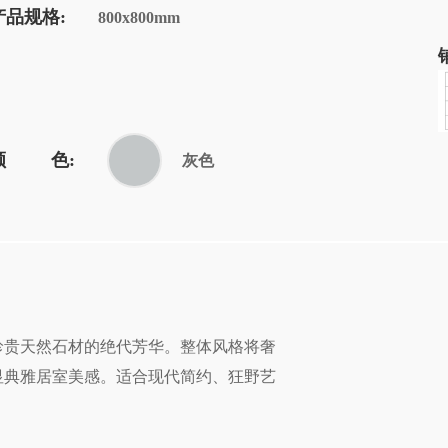
产品规格:
800x800mm
颜 色:
灰色
珍贵天然石材的绝代芳华。整体风格将奢
室美感。适合现代简约、狂野艺