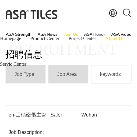
ASA Strength
ASA News
Join Us
ASA Honor
ASA Video
Homepage
Product Center
Porject Center
About Us
RECRUITMENT
招聘信息
Servic Center
en-工程经理/主管
Saler
Wuhan
Job Description: