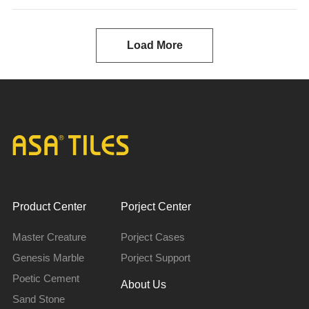
Load More
Product Center
Porject Center
Master Creature
Porject Cases
Genesis Marble
Porject Support
Poetic Cement
About Us
Sand Stone